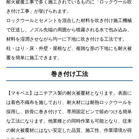
耐火被覆工事で多く施工されているものに「ロックウール吹
き付け工事」が挙げられます。
ロックウールとセメントを混合した材料を吹き付け施工機械
で圧送し、ノズル先端の周囲から噴霧される水で包み込み、
材料を湿潤させながら均一に下地に吹き付ける工法です。
柱・はり・床・外壁・屋根など、複雑な形の下地にも耐火被
覆を簡単に施工できます。
巻き付け工法
【マキベエ】はニチアス製の耐火被覆材となります。表面に
は着色不織布を施しており、耐火材には耐熱ロックウールを
採用し、鉄骨に巻き付けて、専用固定ピンで留めつける簡単
な工法になります。他業種との同時作業も可能となり、従来
の耐火被覆材にはない安定した品質、施工性、作業環境が得